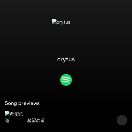
crytus
Song previews
希望の道