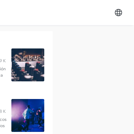
9 K
ción
ca
8 K
icos
los