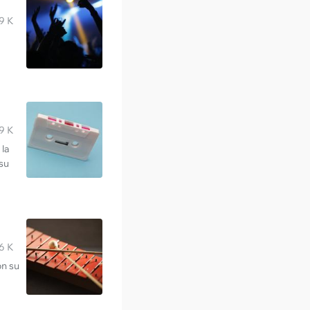
9 K
9 K
 la
su
6 K
on su