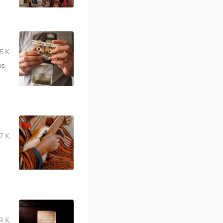
5 K
os
7 K
s
9 K