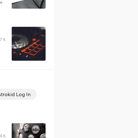
te
7 K
strokid Log In
4 K