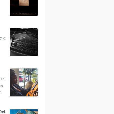
7 K
0 K
eo
.
Del