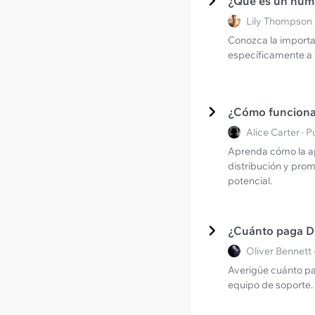
¿Qué es un núme
Lily Thompson 
Conozca la importa
específicamente a t
¿Cómo funciona 
Alice Carter ·
Aprenda cómo la apl
distribución y pro
potencial.
¿Cuánto paga Di
Oliver Bennett
Averigüe cuánto pa
equipo de soporte.