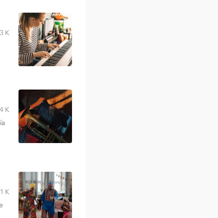
3 K
4 K
ía
1 K
e