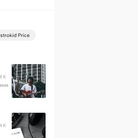
strokid Price
8 K
pasos
4 K