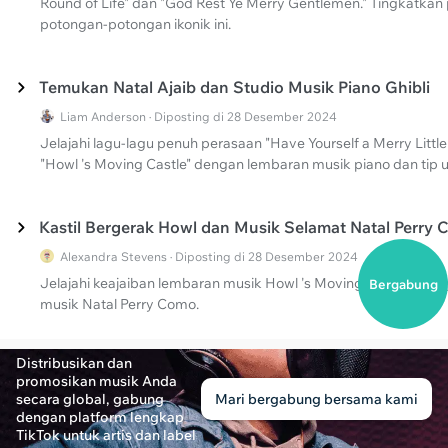
Round of Life" dan "God Rest Ye Merry Gentlemen." Tingkatk
potongan-potongan ikonik ini.
Temukan Natal Ajaib dan Studio Musik Piano Ghibli
Liam Anderson · Diposting di 28 Desember 2024
Jelajahi lagu-lagu penuh perasaan "Have Yourself a Merry Lit
"Howl 's Moving Castle" dengan lembaran musik piano dan tip 
Kastil Bergerak Howl dan Musik Selamat Natal Perry
Alexandra Stevens · Diposting di 28 Desember 2024
Jelajahi keajaiban lembaran musik Howl 's Moving Castle "Merr
Bergabung
musik Natal Perry Como.
Distribusikan dan
promosikan musik Anda
secara global, gabung
Mari bergabung bersama kami
dengan platform lengkap
TikTok untuk artis dan label