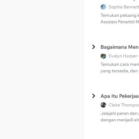
Sophia Bennett
Temukan peluang ka
Asosiasi Penerbit M
Bagaimana Meng
Evelyn Harper 
Temukan cara meng
yang tersedia, dan
Apa Itu Pekerja
Claire Thompso
Jelajahi peran dan
dengan menjadi ahl