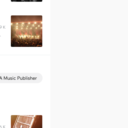
9 K
.
A Music Publisher
6 K