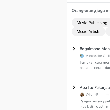
Orang-orang juga m
Music Publishing
Music Artists
Bagaimana Mene
Alexander Coll
Temukan cara menem
peluang, peran, dan
Apa Itu Pekerja
Oliver Bennett
Pelajari tentang p
musik di industri m