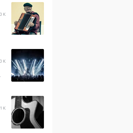
0 K
0 K
.
1 K