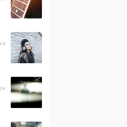
6 K
3 K