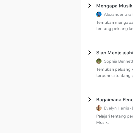
Mengapa Musik T
Alexander Grah
Temukan mengapa mu
tentang peluang ker
Siap Menjelajah
Sophia Bennett
Temukan peluang k
terperinci tentang 
Bagaimana Pener
Evelyn Harris 
Pelajari tentang pe
Musik.