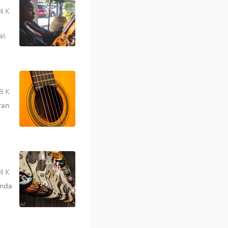
4 K
l.
8 K
ran
4 K
Anda