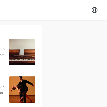
4 K
bit
0 K
un