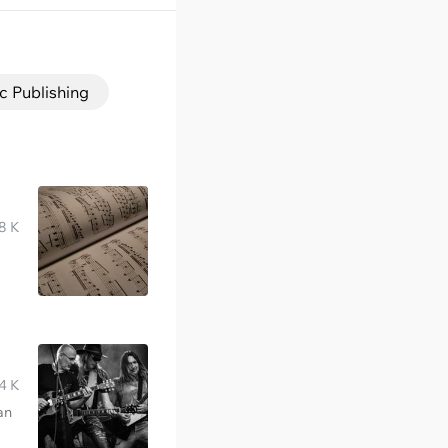
c Publishing
8 K
4 K
an