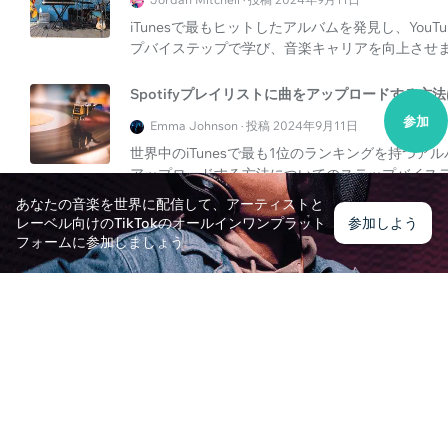
iTunesで最もヒットしたアルバムを発見し、YouT
プバイステップで学び、音楽キャリアを向上させ
Spotifyプレイリストに曲をアップロードする方法
参加
Emma Johnson · 投稿 2024年9月11日
世界中のiTunesで最も1位のランキングを持つアル
アップロードする方法についてのステップバイス
あなたの音楽を世界に配信して、アーティストと
アルバカーキとデンバーで最高のライブミュージ
レーベル向けのTikTokのオールインワンプラット
参加しよう
フォームに参加しましょう
James Anderson · 投稿 2025年1月8日
アルバカーキとデンバーの活気あるライブミュー
見してください。
あなたの音楽をオンラインで宣伝するには?
Ava Thompson · 投稿 2025年2月6日
あなたの音楽を宣伝し、新しい観客に到達し、音
ケティング戦略を発見してください。