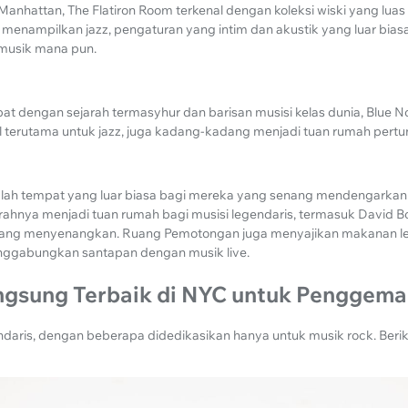
 Manhattan, The Flatiron Room terkenal dengan koleksi wiski yang luas
a menampilkan jazz, pengaturan yang intim dan akustik yang luar bi
 musik mana pun.
t dengan sejarah termasyhur dan barisan musisi kelas dunia, Blue N
al terutama untuk jazz, juga kadang-kadang menjadi tuan rumah pertu
h tempat yang luar biasa bagi mereka yang senang mendengarkan l
rahnya menjadi tuan rumah bagi musisi legendaris, termasuk David B
 yang menyenangkan. Ruang Pemotongan juga menyajikan makanan le
nggabungkan santapan dengan musik live.
ngsung Terbaik di NYC untuk Penggema
ndaris, dengan beberapa didedikasikan hanya untuk musik rock. Beri