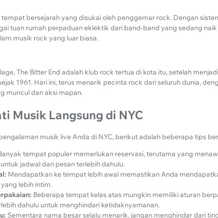
 tempat bersejarah yang disukai oleh penggemar rock. Dengan siste
agai tuan rumah perpaduan eklektik dari band-band yang sedang nai
am musik rock yang luar biasa.
lage, The Bitter End adalah klub rock tertua di kota itu, setelah menja
ejak 1961. Hari ini, terus menarik pecinta rock dari seluruh dunia, de
g muncul dan aksi mapan.
ti Musik Langsung di NYC
ngalaman musik live Anda di NYC, berikut adalah beberapa tips be
Banyak tempat populer memerlukan reservasi, terutama yang menaw
untuk jadwal dan pesan terlebih dahulu.
l:
Mendapatkan ke tempat lebih awal memastikan Anda mendapatk
 yang lebih intim.
erpakaian:
Beberapa tempat kelas atas mungkin memiliki aturan berpak
lebih dahulu untuk menghindari ketidaknyamanan.
u:
Sementara nama besar selalu menarik, jangan menghindar dari ti