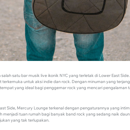
 salah satu bar musik live ikonik NYC yang terletak di Lower East Sid
 terkemuka untuk aksi indie dan rock. Dengan minuman yang terja
ah tempat yang ideal bagi penggemar rock yang mencari pengalaman t
 East Side, Mercury Lounge terkenal dengan pengaturannya yang inti
elah menjadi tuan rumah bagi banyak band rock yang sedang naik daun
jukan yang tak terlupakan.