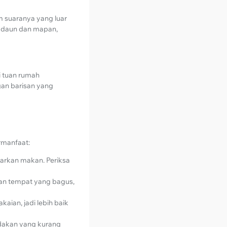
m suaranya yang luar
k daun dan mapan,
di tuan rumah
ngan barisan yang
rmanfaat:
arkan makan. Periksa
an tempat yang bagus,
aian, jadi lebih baik
ndakan yang kurang