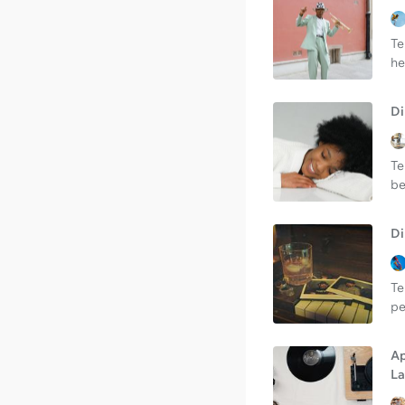
Te
he
Di
Te
be
Di
Te
pe
Ap
L