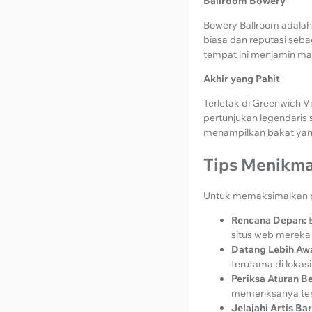
Ballroom Bowery
Bowery Ballroom adalah
biasa dan reputasi seb
tempat ini menjamin mal
Akhir yang Pahit
Terletak di Greenwich Vi
pertunjukan legendaris s
menampilkan bakat yan
Tips Menikma
Untuk memaksimalkan pe
Rencana Depan:
situs web mereka 
Datang Lebih Awa
terutama di lokasi
Periksa Aturan B
memeriksanya ter
Jelajahi Artis Bar