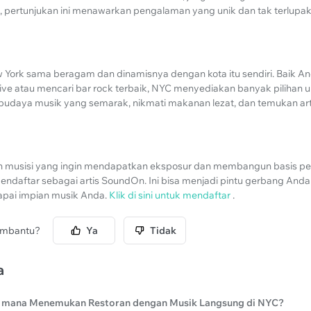
li, pertunjukan ini menawarkan pengalaman yang unik dan tak terlupa
York sama beragam dan dinamisnya dengan kota itu sendiri. Baik A
ive atau mencari bar rock terbaik, NYC menyediakan banyak pilihan 
i budaya musik yang semarak, nikmati makanan lezat, dan temukan arti
on musisi yang ingin mendapatkan eksposur dan membangun basis 
ndaftar sebagai artis SoundOn. Ini bisa menjadi pintu gerbang And
pai impian musik Anda.
Klik di sini untuk mendaftar
.
membantu?
Ya
Tidak
a
 mana Menemukan Restoran dengan Musik Langsung di NYC?