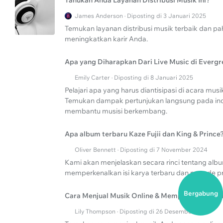
Tahukah Anda Layanan Distribusi Musik Ini?
James Anderson · Diposting di 3 Januari 2025
Temukan layanan distribusi musik terbaik dan p
meningkatkan karir Anda.
Apa yang Diharapkan Dari Live Music di Everg
Emily Carter · Diposting di 8 Januari 2025
Pelajari apa yang harus diantisipasi di acara mus
Temukan dampak pertunjukan langsung pada in
membantu musisi berkembang.
Apa album terbaru Kaze Fujii dan King & Prince
Oliver Bennett · Diposting di 7 November 2024
Kami akan menjelaskan secara rinci tentang album
memperkenalkan isi karya terbaru dan metode pro
Bergabung
Cara Menjual Musik Online & Mempromosikan d
Lily Thompson · Diposting di 26 Desember 2024