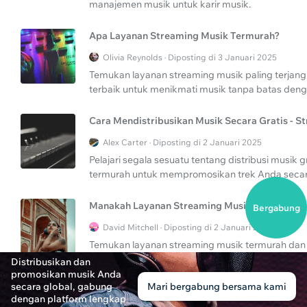
manajemen musik untuk karir musik.
Apa Layanan Streaming Musik Termurah?
Olivia Reynolds · Diposting di 3 Januari 2025
Temukan layanan streaming musik paling terjang
terbaik untuk menikmati musik tanpa batas deng
Cara Mendistribusikan Musik Secara Gratis - 
Alex Carter · Diposting di 2 Januari 2025
Pelajari segala sesuatu tentang distribusi musik
termurah untuk mempromosikan trek Anda secara
Manakah Layanan Streaming Musik Termurah?
Bergabung
David Mitchell · Diposting di 2 Januari 2025
Temukan layanan streaming musik termurah dan
panduan komprehensif ini.
Distribusikan dan
promosikan musik Anda
secara global, gabung
Mari bergabung bersama kami
Apa Layanan Streaming Musik Gratis Termurah
dengan platform lengkap