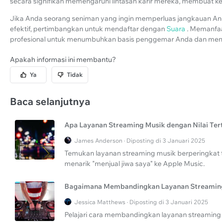
secara signifikan memengaruhi lintasan karir mereka, membuat kes
Jika Anda seorang seniman yang ingin memperluas jangkauan And
efektif, pertimbangkan untuk mendaftar dengan
Suara
. Memanfaa
profesional untuk menumbuhkan basis penggemar Anda dan mengu
Apakah informasi ini membantu?
Ya
Tidak
Baca selanjutnya
Apa Layanan Streaming Musik dengan Nilai Ter
James Anderson · Diposting di 3 Januari 2025
Temukan layanan streaming musik berperingkat t
menarik "menjual jiwa saya" ke Apple Music.
Bagaimana Membandingkan Layanan Streamin
Jessica Matthews · Diposting di 3 Januari 2025
Pelajari cara membandingkan layanan streamin