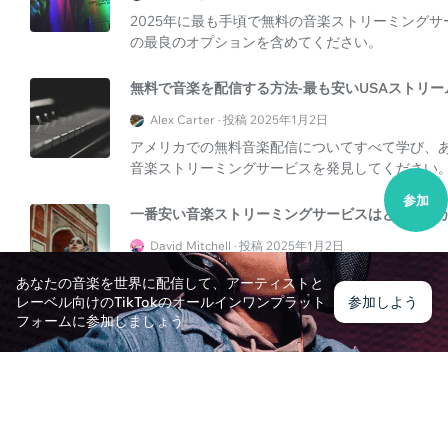
2025年に最も手頃で無料の音楽ストリーミング
の最良のオプションを含めてください。
無料で音楽を配信する方法-最も安いUSAストリー
Alex Carter · 投稿 2025年1月2日
アメリカでの無料音楽配信についてすべて学び、
音楽ストリーミングサービスを発見してください
参加
一番安い音楽ストリーミングサービスはどれですか
David Mitchell · 投稿 2025年1月2日
この包括的なガイドで最も安い音楽ストリーミングサ
あなたの音楽を世界に配信して、アーティストと
発見してください。
レーベル向けのTikTokのオールインワンプラット
参加しよう
フォームに参加しましょう
一番安い無料の音楽ストリーミングサービスは何で
James Carter · 投稿 2025年1月3日
最も安くて最高の無料音楽ストリーミングサービ
いカジュアルなリスナーや音楽愛好家に最適です