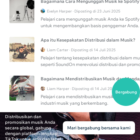
Bagaimana Cara Mengunggah Musik ke Spotify
Evelyn Harper · Diposting di 23 Juni 2025
Pelajari cara mengunggah musik Anda ke Spotif
untuk mengembangkan basis penggemar Anda.
Apa itu Kesepakatan Distribusi dalam Musik?
Liam Carter · Diposting di 14 Juli 2025
Pelajari tentang kesepakatan distribusi dalam mu
seperti SoundOn merevolusi distribusi dan promo
Bagaimana Mendistribusikan Musik dan Menda
Liam Harper · Diposting di 14 Juli 2025
Bergabung
Pelajari cara mendistribusikan musik secara efekti
industri musik yang berkembang.
Distribusikan dan
Cara Menjual Lagu Anda dengan Sukses
promosikan musik Anda
Oliver Green · Diposting di 31 Desember 2024
secara global, gabung
Mari bergabung bersama kami
dengan platform lengkap
Pelajari cara menjual lagu Anda dengan sukses me
TikTok untuk artis dan label