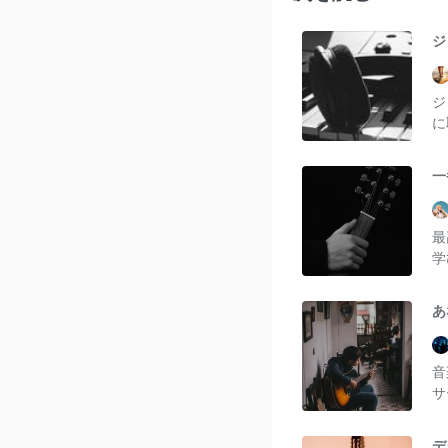
ジ
ジ
に
一
最
学
あ
音
サ
デ