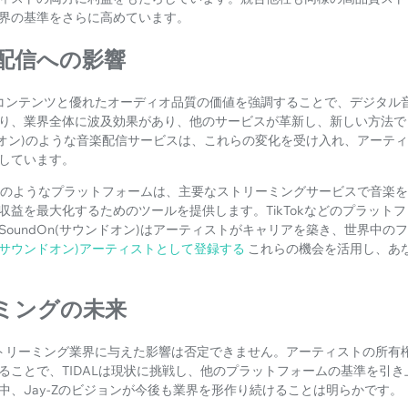
界の基準をさらに高めています。
配信への影響
、独占コンテンツと優れたオーディオ品質の価値を強調することで、デジタ
り、業界全体に波及効果があり、他のサービスが革新し、新しい方法で
ウンドオン)のような音楽配信サービスは、これらの変化を受け入れ、アーテ
しています。
ドオン)のようなプラットフォームは、主要なストリーミングサービスで音楽
収益を最大化するためのツールを提供します。TikTokなどのプラット
SoundOn(サウンドオン)はアーティストがキャリアを築き、世界中の
On(サウンドオン)アーティストとして登録する
これらの機会を活用し、あ
ミングの未来
音楽ストリーミング業界に与えた影響は否定できません。アーティストの所
ることで、TIDALは現状に挑戦し、他のプラットフォームの基準を引
中、Jay-Zのビジョンが今後も業界を形作り続けることは明らかです。