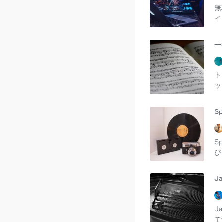
無
イ
一
ト
ッ
S
S
び
J
J
て