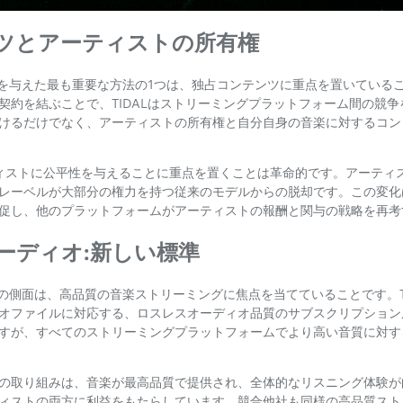
ツとアーティストの所有権
影響を与えた最も重要な方法の1つは、独占コンテンツに重点を置いている
契約を結ぶことで、TIDALはストリーミングプラットフォーム間の競
けるだけでなく、アーティストの所有権と自分自身の音楽に対するコン
アーティストに公平性を与えることに重点を置くことは革命的です。アーテ
レーベルが大部分の権力を持つ従来のモデルからの脱却です。この変化
促し、他のプラットフォームがアーティストの報酬と関与の戦略を再考
ーディオ:新しい標準
別の側面は、高品質の音楽ストリーミングに焦点を当てていることです。T
オファイルに対応する、ロスレスオーディオ品質のサブスクリプション
すが、すべてのストリーミングプラットフォームでより高い音質に対す
の取り組みは、音楽が最高品質で提供され、全体的なリスニング体験が
ィストの両方に利益をもたらしています。競合他社も同様の高品質スト