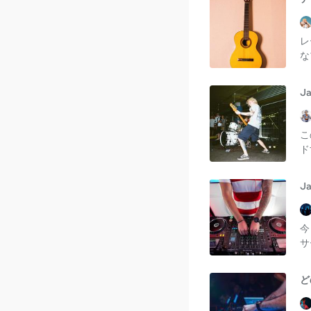
レ
な
J
こ
ド
J
今
サ
ど