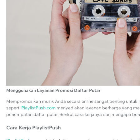
Menggunakan Layanan Promosi Daftar Putar
Mempromosikan musik Anda secara online sangat penting untuk m
seperti
PlaylistPush.com
menyediakan layanan berharga yang me
penempatan daftar putar. Berikut cara kerjanya dan mengapa ber
Cara Kerja PlaylistPush