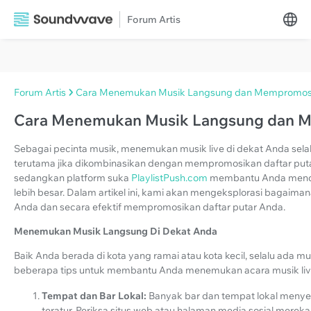
Forum Artis
Forum Artis
Cara Menemukan Musik Langsung dan Mempromosik
Cara Menemukan Musik Langsung dan M
Sebagai pecinta musik, menemukan musik live di dekat Anda se
terutama jika dikombinasikan dengan mempromosikan daftar putar 
sedangkan platform suka
PlaylistPush.com
membantu Anda menda
lebih besar. Dalam artikel ini, kami akan mengeksplorasi bagaim
Anda dan secara efektif mempromosikan daftar putar Anda.
Menemukan Musik Langsung Di Dekat Anda
Baik Anda berada di kota yang ramai atau kota kecil, selalu ada mus
beberapa tips untuk membantu Anda menemukan acara musik live
Tempat dan Bar Lokal:
Banyak bar dan tempat lokal menye
teratur. Periksa situs web atau halaman media sosial mereka