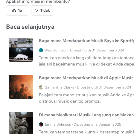
Apakah informasi ini membantu?
Ya
Tidak
Baca selanjutnya
Bagaimana Mendapatkan Musik Saya ke Spotif
Alex Johnson · Diposting di 31 Desember 2024
Temukan panduan langkah demi langkah tentang
jelajahi bagaimana musik live di dekat Anda dap
Bagaimana Mendapatkan Musik di Apple Music
Samantha Clarke · Diposting di 31 Desember 2024
Pelajari cara mendistribusikan musik Anda ke A
distribusi musik dan tip promosi.
Di mana Menikmati Musik Langsung dan Makan
Emma Johnson · Diposting di 8 Januari 2025
Temukan tempat terbaik untuk bersantap musik liv