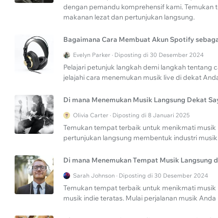
dengan pemandu komprehensif kami. Temukan te
makanan lezat dan pertunjukan langsung.
Bagaimana Cara Membuat Akun Spotify sebagai
Evelyn Parker · Diposting di 30 Desember 2024
Pelajari petunjuk langkah demi langkah tentang 
jelajahi cara menemukan musik live di dekat And
Di mana Menemukan Musik Langsung Dekat Sa
Olivia Carter · Diposting di 8 Januari 2025
Temukan tempat terbaik untuk menikmati musik 
pertunjukan langsung membentuk industri musik
Di mana Menemukan Tempat Musik Langsung dan
Sarah Johnson · Diposting di 30 Desember 2024
Temukan tempat terbaik untuk menikmati musik liv
musik indie teratas. Mulai perjalanan musik Anda ha