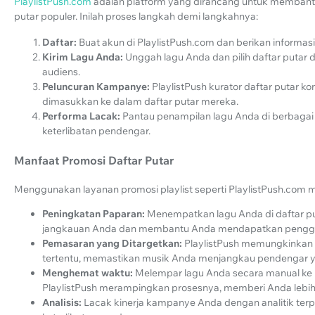
PlaylistPush.com
adalah platform yang dirancang untuk memban
putar populer. Inilah proses langkah demi langkahnya:
Daftar:
Buat akun di PlaylistPush.com dan berikan informas
Kirim Lagu Anda:
Unggah lagu Anda dan pilih daftar putar 
audiens.
Peluncuran Kampanye:
PlaylistPush kurator daftar putar
dimasukkan ke dalam daftar putar mereka.
Performa Lacak:
Pantau penampilan lagu Anda di berbagai
keterlibatan pendengar.
Manfaat Promosi Daftar Putar
Menggunakan layanan promosi playlist seperti PlaylistPush.co
Peningkatan Paparan:
Menempatkan lagu Anda di daftar pu
jangkauan Anda dan membantu Anda mendapatkan pengg
Pemasaran yang Ditargetkan:
PlaylistPush memungkinkan
tertentu, memastikan musik Anda menjangkau pendengar 
Menghemat waktu:
Melempar lagu Anda secara manual ke 
PlaylistPush merampingkan prosesnya, memberi Anda lebi
Analisis:
Lacak kinerja kampanye Anda dengan analitik te