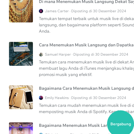
Di mana Menemukan Musik Langsung Dekat Sa
James Carter · Diposting di 30 Desember 2024
Temukan tempat terbaik untuk musik live di deka
langsung, dan bagaimana platform seperti So
Anda.
Cara Menemukan Musik Langsung dan Dapatkan
Samuel Harper · Diposting di 30 Desember 2024
Temukan cara menemukan musik live di dekat And
membuat lagu Anda di iTunes menjangkau khalayak
promosi musik yang efektif.
Bagaimana Cara Menemukan Musik Langsung da
Emily Hawkins · Diposting di 30 Desember 2024
Temukan cara mudah menemukan musik live di de
memposting musik Anda di Spotify. Kembangkan 
Bergabung
Bagaimana Menemukan Musik Langsung Terdeka