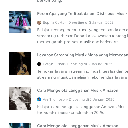
berkembang.
Peran Apa yang Terlibat dalam Distribusi Musi
Sophia Carter · Diposting di 3 Januari 2025
Pelajari tentang peran kunci yang terlibat dalam d
streaming terbesar. Dapatkan wawasan tentang 
memengaruhi promosi musik dan karier artis.
Layanan Streaming Musik Mana yang Memegan
Evelyn Turner · Diposting di 3 Januari 2025
Temukan layanan streaming musik teratas dan pa
streaming musik dan jelajahi rekomendasi layana
Cara Mengelola Langganan Musik Amazon
Ava Thompson · Diposting di 3 Januari 2025
Pelajari cara mengelola langganan Amazon Music
termurah di pasar untuk tahun 2025.
Cara Mengelola Langganan Musik Amazon