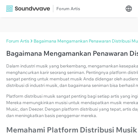
Forum Artis
Forum Artis
Bagaimana Mengamankan Penawaran Distribusi Mus
Bagaimana Mengamankan Penawaran Dist
Dalam industri musik yang berkembang, mengamankan kesepakat
menghancurkan karir seorang seniman. Pentingnya platform distrib
sangat penting untuk membuat musik Anda didengar oleh audiens
distribusi di industri musik, dan bagaimana seniman bisa berhasil 
Platform distribusi musik sangat penting bagi setiap artis yang 
Mereka memungkinkan musisi untuk mendapatkan musik mereka di p
Music, dan Deezer. Dengan platform distribusi yang tepat, artis
dan meningkatkan basis penggemar mereka.
Memahami Platform Distribusi Musik