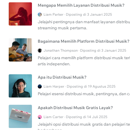
Mengapa Memilih Layanan Distribusi Musik?
Liam Parker · Diposting di 3 Januari 2025
Jelajahi pentingnya dan manfaat layanan distribus
streaming musik pertama.
Bagaimana Memilih Platform Distribusi Musik?
Jonathan Thompson · Diposting di 3 Januari 2025
Pelajari cara memilih platform distribusi musik ter
artis independen.
Apa itu Distribusi Musik?
Liam Harper · Diposting di 19 Agustus 2025
Pelajari esensi distribusi musik, pentingnya, dan
Apakah Distribusi Musik Gratis Layak?
Liam Carter · Diposting di 14 Juli 2025
Jelajahi opsi distribusi musik gratis dan pelajari