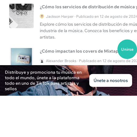
¿Cómo los servicios de distribución de música 
Jackson Harper · Publicado en 12 de agosto de 202
Explore cómo los servicios de distribución de m
industria de la música. Conozca los beneficios y
artistas.
Unirse
¿Cómo impactan los covers de Mixtape en la di
Alexander Brooks · Publicado en 12 de agosto de 2
Explore la importancia de las portadas de mixtape
Distribuye y promociona tu música en
cómo las portadas de calidad y la distribución ef
todo el mundo, únete a la plataforma
Únete a nosotros
todo en uno de TikTok para artistas y
sellos
¿Por qué Google busca una canción puede no f
Elena Thompson · Publicado en 7 de noviembre de 
Descubre por qué la búsqueda de una canción en 
eficientes de distribución de música para lograr 
¿Cómo optimizar la distribución de música?
Aiden Thompson · Publicado en 2 de enero de 2025