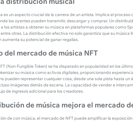
 distribución musical
a es un aspecto crucial de la carrera de un artista. Implica el proceso
onde los oyentes pueden transmitir, descargar y comprar. Un distribu
los artistas a obtener su música en plataformas populares como Spo
ntre otras. La distribución efectiva no solo garantiza que su música l
n aumenta su potencial de ganar regalías.
to del mercado de música NFT
T (Non-Fungible Token) se ha disparado en popularidad en los últim
 tokenizar su música como activos digitales, proporcionando experienc
kens pueden representar cualquier cosa, desde una sola pista hasta un
ncluso imágenes detrás de escena. La capacidad de vender e intercamb
ujo de ingresos adicional para los creadores.
ribución de música mejora el mercado d
ión de con música, el mercado de NFT puede amplificar la exposició