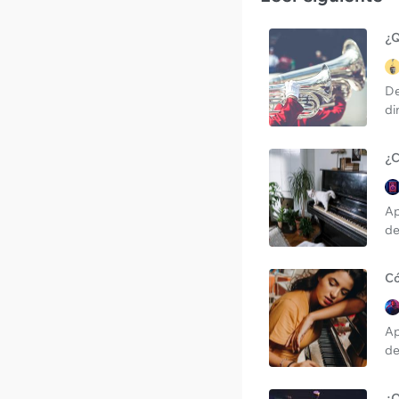
¿Q
De
di
¿C
Ap
de
Có
Ap
de
¿Q