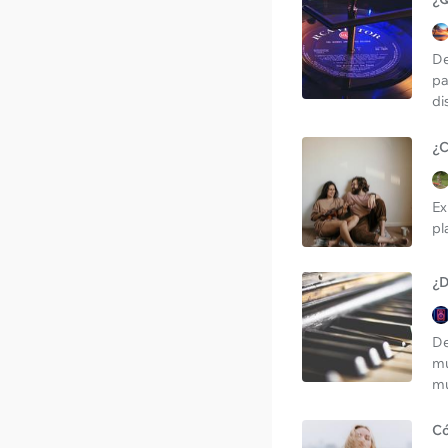
De
pa
di
¿C
Ex
pl
¿D
De
mú
mu
Có