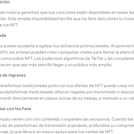
ición
r de música garantiza que sus canciones estén disponibles en todas las
ón. Esta amplia disponibilidad facilita que los fans descubran tu músi
 tus NFT.
ada
ca puede ayudarte a agilizar tus esfuerzos promocionales. Al aprove
On, los artistas pueden crear campañas virales para llamar la atenció
 como sobre NFT. Los poderosos algoritmos de TikTok y las completa
cen que sea más sencillo llegar a un público más amplio.
s de ingresos
plataformas tradicionales junto con sus ofertas de NFT puede crear múl
las plataformas tradicionales ofrecen regalías por transmisión o desc
invertir directamente en piezas únicas de su trabajo, a menudo a un val
so con los Fans
udo vienen con con contenido o experiencias exclusivos. Cuando los
avés de plataformas de transmisión populares, profundiza su compromi
iaje, lo que lleva a un mayor apoyo para tus ventas de NFT.