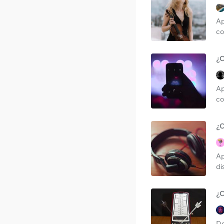
Ap
co
¿C
Ap
co
¿C
Ap
di
¿C
De