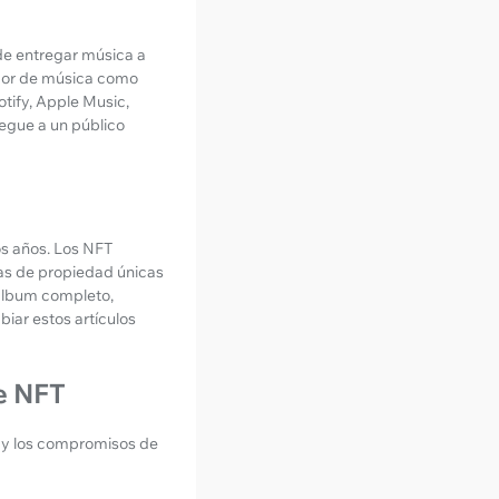
 de entregar música a
idor de música como
tify, Apple Music,
legue a un público
os años. Los NFT
ias de propiedad únicas
 álbum completo,
iar estos artículos
e NFT
n y los compromisos de