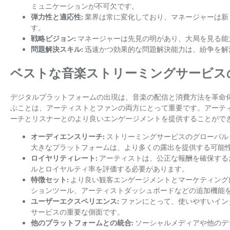
ミュニケーションが不可欠です。
弾力性と適応性:
業界は常に変化しており、マネージャーは新
す。
戦略ビジョン:
マネージャーは先見の明があり、大局を見る能
問題解決スキル:
迅速かつ効果的な問題解決能力は、紛争を解
ベストな音楽ストリーミングサービス
デジタルプラットフォームの出現は、音楽の配信と消費方法を革命
ぶことは、アーティストとファンの両方にとって重要です。アーテ
ーチとリスナーとのより良いエンゲージメントを提供することができ
オーディエンスリーチ:
ストリーミングサービスのグローバル
大きなプラットフォームは、より多くの露出を提供する可能
ロイヤリティレート:
アーティストは、公正な報酬を確保する
ルとロイヤルティ率を評価する必要があります。
特徴セット:
より良い観客エンゲージメントとマーケティング
ションツール、アーティストダッシュボードなどの追加機能
ユーザーエクスペリエンス:
ファンにとって、使いやすいイン
サービスの重要な側面です。
他のプラットフォームとの統合:
ソーシャルメディアや他のデジ