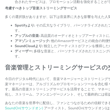
合されたサービスは、プロモーション活動を強化することが
考慮すべきトップ音楽ストリーミングサービス
多くの選択肢がありますが、以下は音楽界に大きな影響を与えた人
Spotifyより:
その広大なライブラリ、パーソナライズされた
す。
アップルの音楽:
高品質のオーディオとトップアーティストに
アマゾンミュージック:
他のAmazonサービスとの統合の利
SoundCloudより:
独立したアーティストがファンを獲得した
ディーザー:
多様な音楽と、パーソナライズされたリスニングの
す。
音楽管理とストリーミングサービスの
今日のデジタル時代において、音楽マネージャーとストリーミング
楽マネージャーは、アルゴリズムやプロモーションツールを含む様
す。最高の音楽ストリーミングサービスを活用することで、マネー
化し、ストリーム、ファンエンゲージメント、そして最終的には収
あなたの音楽を世界中に配信し、ファンとつながるための信頼でき
SoundOn(サウンドオン)
アーティスト。SoundOn(サウンドオン)は