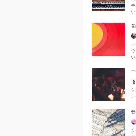
モ
い
音
デ
ウ
い
一
音
レ
音
音