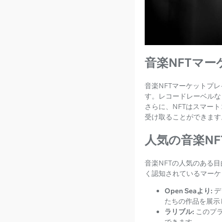
音楽NFTマ
音楽NFTマーケットプ
す。レコードレーベルな
さらに、NFTはスマー
受け取ることができます
人気の音楽N
音楽NFTの人気のある
く認知されているマーケ
Open Seaより:
デ
たちの作品を展示
ラリブル:
このプ
できます。