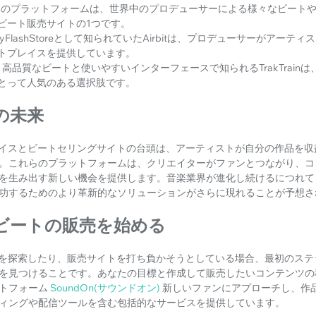
このプラットフォームは、世界中のプロデューサーによる様々なビート
ビート販売サイトの1つです。
yFlashStoreとして知られていたAirbitは、プロデューサーがアー
トプレイスを提供しています。
高品質なビートと使いやすいインターフェースで知られるTrakTrain
とって人気のある選択肢です。
の未来
レイスとビートセリングサイトの台頭は、アーティストが自分の作品を収
。これらのプラットフォームは、クリエイターがファンとつながり、コ
を生み出す新しい機会を提供します。音楽業界が進化し続けるにつれて
功するためのより革新的なソリューションがさらに現れることが予想さ
とビートの販売を始める
Tを探索したり、販売サイトを打ち負かそうとしている場合、最初のステ
を見つけることです。あなたの目標と作成して販売したいコンテンツの
トフォーム
SoundOn(サウンドオン)
新しいファンにアプローチし、作
ィングや配信ツールを含む包括的なサービスを提供しています。