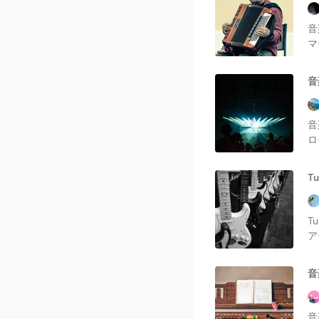
音
マ
音
音
ロ
T
T
ア
音
音