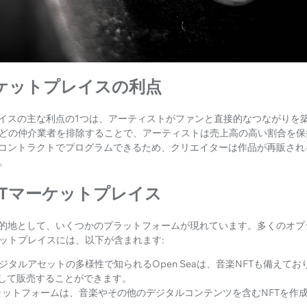
ーケットプレイスの利点
レイスの主な利点の1つは、アーティストがファンと直接的なつながりを
どの仲介業者を排除することで、アーティストは売上高の高い割合を保
トコントラクトでプログラムできるため、クリエイターは作品が再販され
。
FTマーケットプレイス
目的地として、いくつかのプラットフォームが現れています。多くのオプ
ットプレイスには、以下が含まれます:
ジタルアセットの多様性で知られるOpen Seaは、音楽NFTも備えて
して販売することができます。
ラットフォームは、音楽やその他のデジタルコンテンツを含むNFTを作