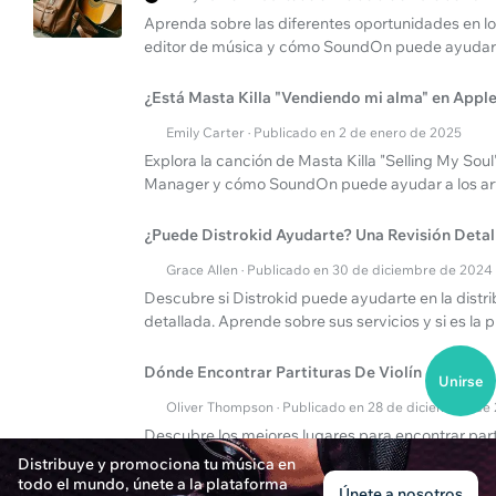
Aprenda sobre las diferentes oportunidades en lo
editor de música y cómo SoundOn puede ayudar a 
¿Está Masta Killa "Vendiendo mi alma" en Appl
Emily Carter · Publicado en 2 de enero de 2025
Explora la canción de Masta Killa "Selling My Sou
Manager y cómo SoundOn puede ayudar a los artis
¿Puede Distrokid Ayudarte? Una Revisión Detal
Grace Allen · Publicado en 30 de diciembre de 2024
Descubre si Distrokid puede ayudarte en la distri
detallada. Aprende sobre sus servicios y si es la
Dónde Encontrar Partituras De Violín
Unirse
Oliver Thompson · Publicado en 28 de diciembre de
Descubre los mejores lugares para encontrar part
Gentlemen y explora selecciones en Merry Go Ro
Distribuye y promociona tu música en
todo el mundo, únete a la plataforma
Únete a nosotros