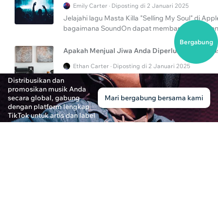
Emily Carter · Diposting di 2 Januari 2025
Jelajahi lagu Masta Killa "Selling My Soul" di A
bagaimana SoundOn dapat membantu artis meni
Bergabung
Apakah Menjual Jiwa Anda Diperlukan untuk Di
Ethan Carter · Diposting di 2 Januari 2025
Temukan kebenaran tentang 'menjual jiwa Anda' di 
Distribusikan dan
terbaik untuk karir musik Anda di artikel pengung
promosikan musik Anda
secara global, gabung
Mari bergabung bersama kami
dengan platform lengkap
Bagaimana Cara Menjual Jiwa Anda di Apple M
TikTok untuk artis dan label
Ethan Carter · Diposting di 2 Januari 2025
Temukan rahasia di balik menjual jiwa Anda di App
dan Reddit mengambil layanan streaming musik t
Layanan Streaming Musik dengan Nilai Tertinggi
Eleanor Thompson · Diposting di 3 Januari 2025
Temukan layanan streaming musik berperingkat 
perjalanan terbaru Masta Killa dengan lagunya "Se