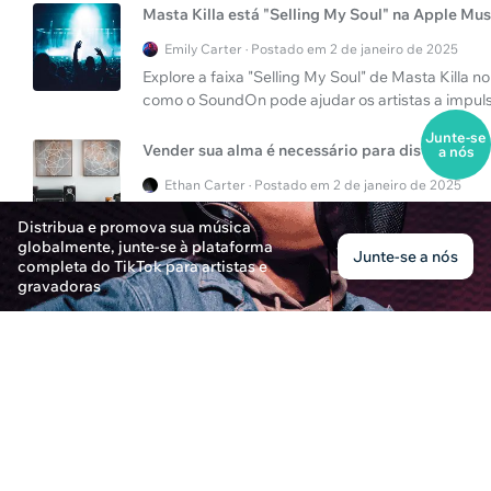
Masta Killa está "Selling My Soul" na Apple Mus
Emily Carter · Postado em 2 de janeiro de 2025
Explore a faixa "Selling My Soul" de Masta Killa
como o SoundOn pode ajudar os artistas a impulsi
Junte-se
Vender sua alma é necessário para distribuição
a nós
Ethan Carter · Postado em 2 de janeiro de 2025
Descubra a verdade sobre 'vender sua alma' na i
Distribua e promova sua música
plataformas de distribuição para sua carreira mus
globalmente, junte-se à plataforma
Junte-se a nós
completa do TikTok para artistas e
gravadoras
Como vender sua alma no Apple Music?
Ethan Carter · Postado em 2 de janeiro de 2025
Descubra os segredos por trás de vender sua al
Masta Killa e a visão do Reddit sobre os melhore
O melhor serviço de streaming de música e a jo
Eleanor Thompson · Postado em 3 de janeiro de 202
Descubra o melhor serviço de streaming de músic