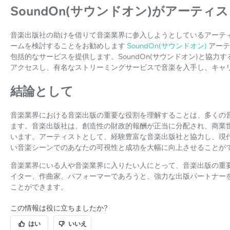
SoundOn(サウンドオン)がアーティ
音楽出版社の助けを借りて音楽業界に参入しようとしているアーテ
ームを検討することをお勧めします
SoundOn(サウンドオン)
アーテ
包括的なサービスを提供します。SoundOn(サウンドオン)と協
アクセスし、有名なストリーミングサービスで音楽を入手し、キャ
結論として
音楽業界における音楽出版の重要な役割を理解することは、多くの
ます。音楽出版社は、創造性の財政的報酬が正当に分配され、商業
います。アーティストとして、経験豊富な音楽出版社と協力し、現
い音楽シーンでのあなたの可視性と成功を大幅に向上させることが
音楽業界にいる人や音楽業界に入りたい人にとって、音楽出版の重
イター、作曲家、パフォーマーであろうと、強力な出版パートナー
ことができます。
この情報は役に立ちましたか?
はい
いいえ