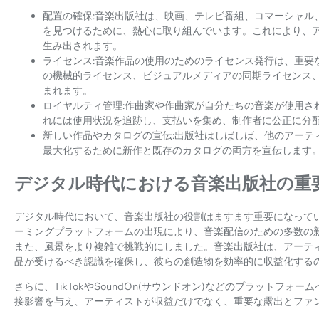
配置の確保:音楽出版社は、映画、テレビ番組、コマーシャル
を見つけるために、熱心に取り組んでいます。これにより、
生み出されます。
ライセンス:音楽作品の使用のためのライセンス発行は、重要
の機械的ライセンス、ビジュアルメディアの同期ライセンス
まれます。
ロイヤルティ管理:作曲家や作曲家が自分たちの音楽が使用さ
れには使用状況を追跡し、支払いを集め、制作者に公正に分
新しい作品やカタログの宣伝:出版社はしばしば、他のアーテ
最大化するために新作と既存のカタログの両方を宣伝します
デジタル時代における音楽出版社の重
デジタル時代において、音楽出版社の役割はますます重要になっています。S
ーミングプラットフォームの出現により、音楽配信のための多数の
また、風景をより複雑で挑戦的にしました。音楽出版社は、アーテ
品が受けるべき認識を確保し、彼らの創造物を効率的に収益化する
さらに、TikTokやSoundOn(サウンドオン)などのプラットフ
接影響を与え、アーティストが収益だけでなく、重要な露出とファ