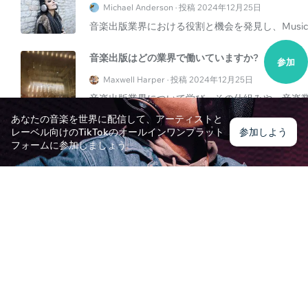
Michael Anderson · 投稿 2024年12月25日
音楽出版業界における役割と機会を発見し、Music Pub
音楽出版はどの業界で働いていますか?
参加
Maxwell Harper · 投稿 2024年12月25日
音楽出版業界について学び、その仕組みや、音楽
て学びましょう。
あなたの音楽を世界に配信して、アーティストと
レーベル向けのTikTokのオールインワンプラット
参加しよう
音楽出版の仕事を探索する準備はできていますか?
フォームに参加しましょう
Sophia Bennett · 投稿 2024年12月25日
音楽出版業界でのエキサイティングなキャリア機
版の役割についての詳細な洞察を得てください。
Spotifyから音楽をダウンロードすることは合法で
Olivia Thompson · 投稿 2024年11月19日
この包括的な記事では、Spotifyから音楽をダウンロ
320 kbpsの使用について説明します。その結