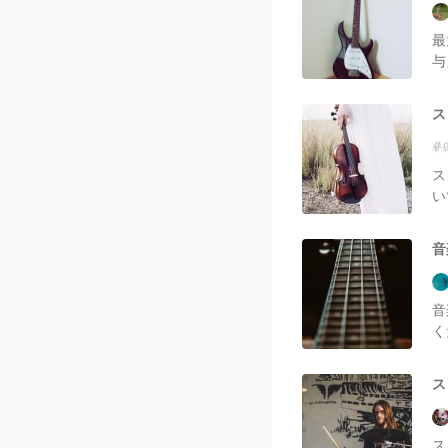
最
与
ス
ス
い
音
音
く
ス
ス