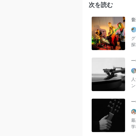
次を読む
音
グ
探
一
人
ン
一
最
学