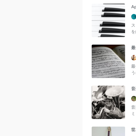
A
ス
を
最
最
う
音
音
ミ
世