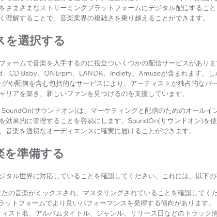
をさまざまなストリーミングプラットフォームにデジタル配信すること
く理解することで、音楽業界の複雑さを乗り越えることができます。
ビスを選択する
フォームで音楽を入手するのに役立ついくつかの配信サービスがありま
rokid、CD Baby、ONErpm、LANDR、Indiefy、Amuseが含まれます
ングや配信を含む包括的なサービスにより、アーティストが独占的なパ
ャリアを築き、新しいファンを見つけるのを支援しています。
SoundOn(サウンドオン)は、マーケティングと配信のためのオール
を効果的に管理することを容易にします。SoundOn(サウンドオン)を
、音楽を適切なオーディエンスに確実に届けることができます。
楽を準備する
ジタル世界に対応していることを確認してください。これには、以下の
なたの音楽がミックスされ、マスタリングされていることを確認してく
ラットフォームでより良いパフォーマンスを発揮する傾向があります。
ティスト名、アルバムタイトル、ジャンル、リリース日などのトラック