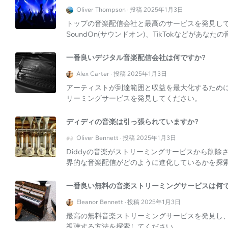
Oliver Thompson · 投稿 2025年1月3日
トップの音楽配信会社と最高のサービスを発見し
SoundOn(サウンドオン)、TikTokなどがあ
一番良いデジタル音楽配信会社は何ですか?
Alex Carter · 投稿 2025年1月3日
アーティストが到達範囲と収益を最大化するため
リーミングサービスを発見してください。
ディディの音楽は引っ張られていますか?
Oliver Bennett · 投稿 2025年1月3日
Diddyの音楽がストリーミングサービスから削
界的な音楽配信がどのように進化しているかを探
一番良い無料の音楽ストリーミングサービスは何で
Eleanor Bennett · 投稿 2025年1月3日
最高の無料音楽ストリーミングサービスを発見し
視聴する方法を探索してください。