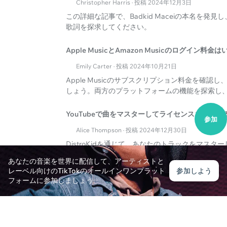
Christopher Harris · 投稿 2024年12月3日
この詳細な記事で、Badkid Maceiの本名を発見し、Bru
歌詞を探求してください。
Apple MusicとAmazon Musicのログイン料金
Emily Carter · 投稿 2024年10月21日
Apple Musicのサブスクリプション料金を確認し
しょう。両方のプラットフォームの機能を探索し
YouTubeで曲をマスターしてライセンスを取得す
参加
Alice Thompson · 投稿 2024年12月30日
DistroKidを通じて、あなたのトラックをマスタ
学びましょう。
あなたの音楽を世界に配信して、アーティストと
レーベル向けのTikTokのオールインワンプラット
参加しよう
フォームに参加しましょう