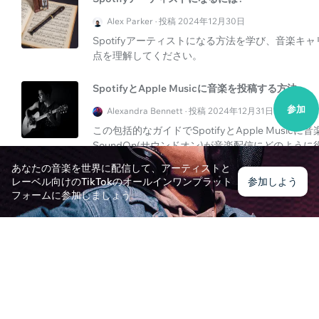
Alex Parker · 投稿 2024年12月30日
Spotifyアーティストになる方法を学び、音楽キャリ
点を理解してください。
SpotifyとApple Musicに音楽を投稿する方法
参加
Alexandra Bennett · 投稿 2024年12月31日
この包括的なガイドでSpotifyとApple Mus
SoundOn(サウンドオン)が音楽配信にどのよう
あなたの音楽を世界に配信して、アーティストと
Tune CoreはAppleの完璧なパートナーですか?
レーベル向けのTikTokのオールインワンプラット
参加しよう
フォームに参加しましょう
Eleanor Brooks · 投稿 2024年12月30日
Tune CoreとApple Musicが協力して、
ベースを拡大する方法を探りましょう。このコラ
を学びましょう。
Apple MusicでPlaylistPushと提携して使用する
Oliver Bennett · 投稿 2024年12月31日