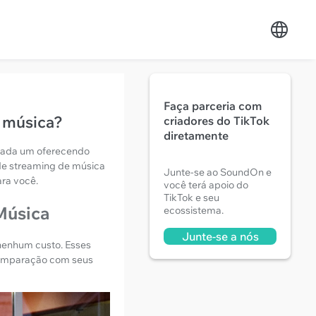
Faça parceria com
e música?
criadores do TikTok
diretamente
cada um oferecendo
de streaming de música
Junte-se ao SoundOn e
ara você.
você terá apoio do
TikTok e seu
Música
ecossistema.
Junte-se a nós
nenhum custo. Esses
comparação com seus