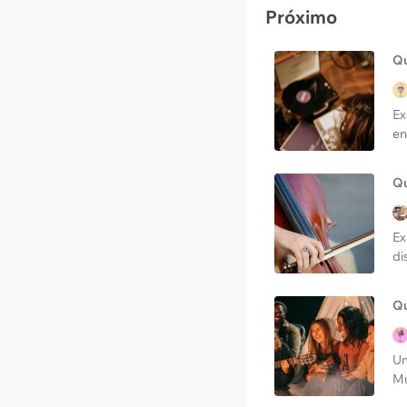
Próximo
Qu
Ex
en
Qu
Ex
di
Qu
Um
Mu