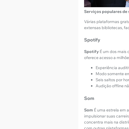
Serviços populares de 
Várias plataformas grat
extensas bibliotecas, fa
Spotify
Spotify
É um dos mais c
oferece acesso a milhões
Experiência audit
Modo somente em
Seis saltos por ho
Audição offline nã
Som
Som
É uma estrela em a
impulsionar suas carrei
concentra mais na dist
com outras plataformas