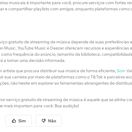
tos musicais é importante para você, procure serviços com fortes rec
iar e compartilhar playlists com amigos, enquanto plataformas como
viço gratuito de streaming de música depende de suas preferências e r
n Music, YouTube Music e Deezer oferecem recursos e experiências e
es como frequência do anúncio, tamanho da biblioteca, compatibilidade
ará a tomar uma decisão informada.
 artista que procura distribuir sua música de forma eficiente,
Som
Va
ir sua carreira por meio de plataformas como o TikTok e parceiros e
ções, não hesite em explorar as ferramentas abrangentes de distrib
hor serviço gratuito de streaming de música é aquele que se alinha c
ue mais importam para você. Boa audição!
Sim
Não