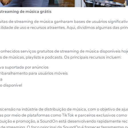
streaming de música grátis
uitas de streaming de música ganharam bases de usuários significati
cilidade de uso e recursos atraentes. Aqui, dividimos algumas das pri
onhecidos serviços gratuitos de streaming de música disponíveis hoje
 de músicas, playlists e podcasts. Os principais recursos incluem:
iva suportada por anúncios
baralhamento para usuários móveis
ra
o disponível
scensão na indústria de distribuição de música, com o objetivo de ajud
ras por meio de plataformas como TikTok e parceiros exclusivos com
ribuição e promoção, a SoundOn está desenvolvendo rapidamente rec
 de streaming. O foco principal da SoundOn é fornecer ferramentas 