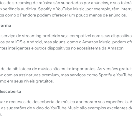
itos de streaming de música são suportados por anúncios, e sua tolerâ
experiência auditiva. Spotify e YouTube Music, por exemplo, têm inter
ros como o Pandora podem oferecer um pouco menos de anúncios.
aforma
u serviço de streaming preferido seja compatível com seus dispositivo
ivos para iOS e Android, mas alguns, como o Amazon Music, podem of
ntes inteligentes e outros dispositivos no ecossistema da Amazon.
de da biblioteca de música são muito importantes. As versões gratu
o com as assinaturas premium, mas serviços como Spotify e YouTu
mo em seus níveis gratuitos.
 descoberta
usar e recursos de descoberta de música aprimoram sua experiência. A 
e as sugestões de vídeo do YouTube Music são exemplos excelentes d
.