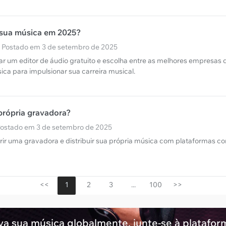
sua música em 2025?
· Postado em 3 de setembro de 2025
 um editor de áudio gratuito e escolha entre as melhores empresas 
ica para impulsionar sua carreira musical.
própria gravadora?
Postado em 3 de setembro de 2025
r uma gravadora e distribuir sua própria música com plataformas c
<<
1
2
3
...
100
>>
va sua música globalmente, junte-se à platafor