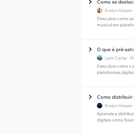
Como se destaca
Evelyn Harper 
Descubra como usar
musical em plata
O que é pré-sal
Liam Carter · 
Descubra como o su
plataformas digita
Como distribuir 
Evelyn Harper 
Aprenda a distribu
digitais como Sou