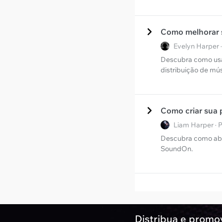
Como melhorar 
Evelyn Harper 
Descubra como usar
distribuição de mús
Como criar sua 
Liam Harper · 
Descubra como abri
SoundOn.
Distribua e promo