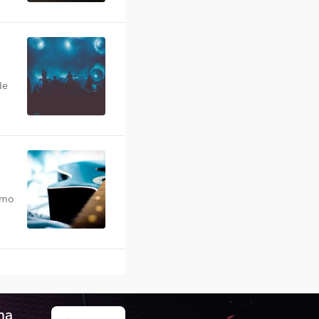
de
omo
ma