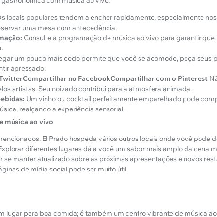
 gastronômica com música ao vivo:
s locais populares tendem a encher rapidamente, especialmente nos 
reservar uma mesa com antecedência.
amação:
Consulte a programação de música ao vivo para garantir que
a.
gar um pouco mais cedo permite que você se acomode, peça seus pra
tir apressado.
 TwitterCompartilhar no FacebookCompartilhar com o Pinterest
Nã
los artistas. Seu noivado contribui para a atmosfera animada.
bebidas:
Um vinho ou cocktail perfeitamente emparelhado pode comp
ica, realçando a experiência sensorial.
e música ao vivo
encionados, El Prado hospeda vários outros locais onde você pode d
Explorar diferentes lugares dá a você um sabor mais amplo da cena mus
er se manter atualizado sobre as próximas apresentações e novos resta
áginas de mídia social pode ser muito útil.
um lugar para boa comida; é também um centro vibrante de música ao