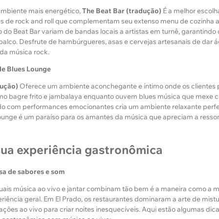
mbiente mais energético,
The Beat Bar (tradução)
É a melhor escolh
es de rock and roll que complementam seu extenso menu de cozinha a
 do Beat Bar variam de bandas locais a artistas em turnê, garantindo
palco. Desfrute de hambúrgueres, asas e cervejas artesanais de dar
 da música rock.
de Blues Lounge
dução)
Oferece um ambiente aconchegante e íntimo onde os clientes
como bagre frito e jambalaya enquanto ouvem blues música que mexe 
o com performances emocionantes cria um ambiente relaxante perfei
Lounge é um paraíso para os amantes da música que apreciam a resso
ua experiência gastronômica
a de sabores e som
uais música ao vivo e jantar combinam tão bem é a maneira como a m
riência geral. Em El Prado, os restaurantes dominaram a arte de mis
ções ao vivo para criar noites inesquecíveis. Aqui estão algumas dic