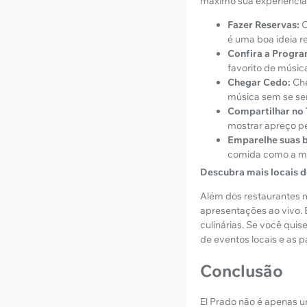
máximo sua experiência
Fazer Reservas:
O
é uma boa ideia 
Confira a Progr
favorito de músic
Chegar Cedo:
Che
música sem se sen
Compartilhar no
mostrar apreço pe
Emparelhe suas 
comida como a mús
Descubra mais locais d
Além dos restaurantes m
apresentações ao vivo. 
culinárias. Se você quis
de eventos locais e as p
Conclusão
El Prado não é apenas 