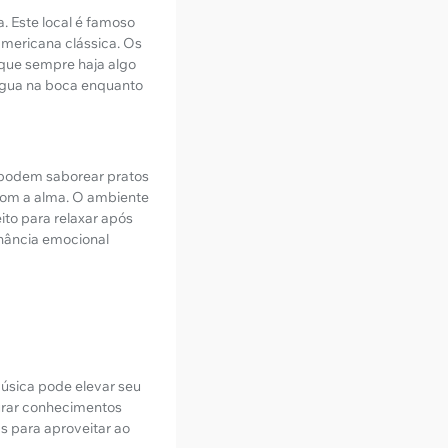
a. Este local é famoso
mericana clássica. Os
 que sempre haja algo
 água na boca enquanto
 podem saborear pratos
com a alma. O ambiente
to para relaxar após
nância emocional
úsica pode elevar seu
turar conhecimentos
as para aproveitar ao