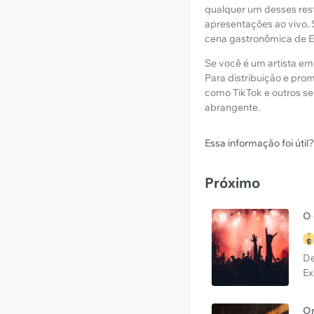
qualquer um desses rest
apresentações ao vivo. S
cena gastronômica de El
Se você é um artista e
Para distribuição e pr
como TikTok e outros ser
abrangente.
Essa informação foi útil?
Próximo
O 
De
Ex
On