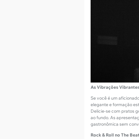
As Vibrações Vibrante
Se você é um aficionado 
elegante e formação est
Delicie-se com pratos 
ao fundo. As apresenta
gastronômica sem conv
Rock & Roll no The Bea