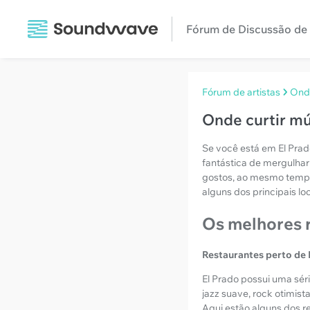
Fórum de Discussão de 
Fórum de artistas
Onde
Onde curtir mú
Se você está em El Pra
fantástica de mergulhar
gostos, ao mesmo tempo 
alguns dos principais l
Os melhores 
Restaurantes perto de 
El Prado possui uma sér
jazz suave, rock otimis
Aqui estão alguns dos r