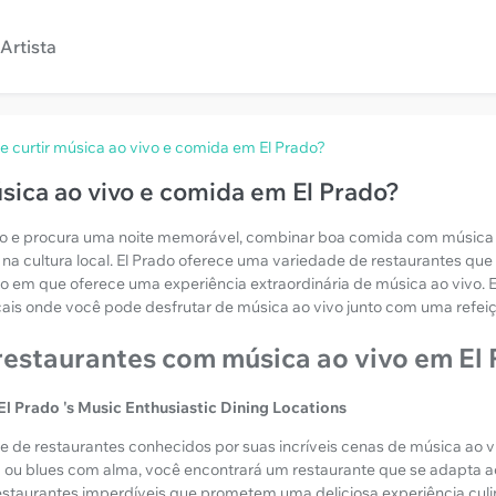
Artista
 curtir música ao vivo e comida em El Prado?
sica ao vivo e comida em El Prado?
do e procura uma noite memorável, combinar boa comida com música
 na cultura local. El Prado oferece uma variedade de restaurantes qu
em que oferece uma experiência extraordinária de música ao vivo. E
ocais onde você pode desfrutar de música ao vivo junto com uma refeiç
restaurantes com música ao vivo em El
El Prado 's Music Enthusiastic Dining Locations
ie de restaurantes conhecidos por suas incríveis cenas de música ao v
ta ou blues com alma, você encontrará um restaurante que se adapta a
estaurantes imperdíveis que prometem uma deliciosa experiência culiná