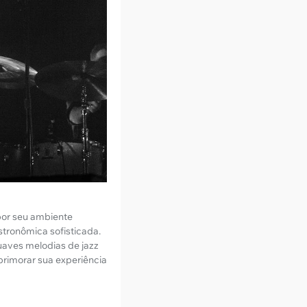
 por seu ambiente
stronômica sofisticada.
aves melodias de jazz
rimorar sua experiência