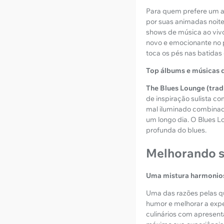
Para quem prefere um a
por suas animadas noit
shows de música ao vivo
novo e emocionante no 
toca os pés nas batidas
Top álbums e músicas 
The Blues Lounge (tra
de inspiração sulista 
mal iluminado combinad
um longo dia. O Blues 
profunda do blues.
Melhorando s
Uma mistura harmonios
Uma das razões pelas q
humor e melhorar a expe
culinários com apresenta