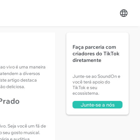
Faça parceria com
criadores do TikTok
diretamente
 ao vivo é uma maneira
e atendem a diversos
Junte-se ao SoundOn e
ste artigo destaca
você terá apoio do
ão deliciosa.
TikTok e seu
ecossistema.
 Prado
Junte-se a nós
ivo. Seja você um fã de
o seu gosto musical.
ria e auditiva.