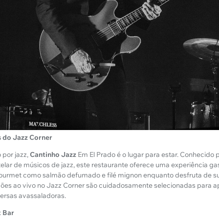
s do Jazz Corner
por jazz,
Cantinho Jazz
Em El Prado é o lugar para estar. Conhecido
elar de músicos de jazz, este restaurante oferece uma experiência ga
gourmet como salmão defumado e filé mignon enquanto desfruta de su
ções ao vivo no Jazz Corner são cuidadosamente selecionadas para ap
ersas avassaladoras.
t Bar