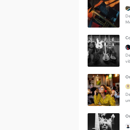
De
Me
Co
De
vi
On
De
um
On