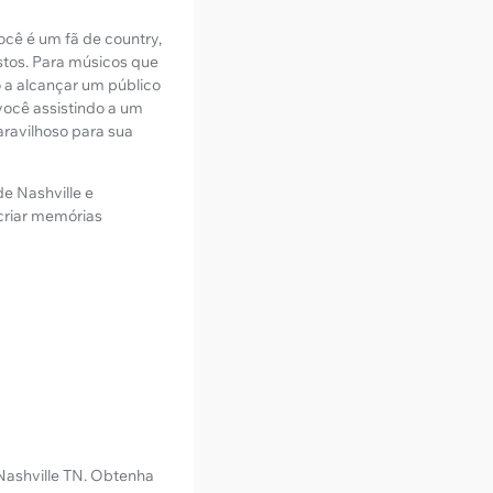
ocê é um fã de country,
stos. Para músicos que
 a alcançar um público
 você assistindo a um
ravilhoso para sua
de Nashville e
criar memórias
 Nashville TN. Obtenha