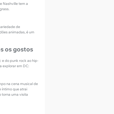
 Nashville tem a
grass.
variedade de
tidões animadas, é um
s os gostos
 e do punk rock ao hip-
ra explorar em DC:
ampo na cena musical de
íntimo que atrai
 torna uma visita