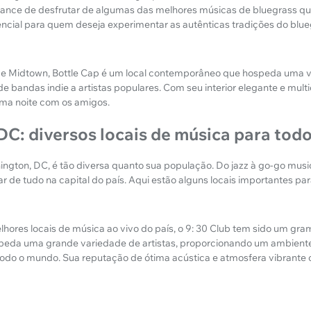
nce de desfrutar de algumas das melhores músicas de bluegrass que
sencial para quem deseja experimentar as autênticas tradições do blue
de Midtown, Bottle Cap é um local contemporâneo que hospeda uma 
de bandas indie a artistas populares. Com seu interior elegante e mul
 uma noite com os amigos.
C: diversos locais de música para todo
ngton, DC, é tão diversa quanto sua população. Do jazz à go-go music
r de tudo na capital do país. Aqui estão alguns locais importantes pa
ores locais de música ao vivo do país, o 9: 30 Club tem sido um gr
peda uma grande variedade de artistas, proporcionando um ambiente 
do o mundo. Sua reputação de ótima acústica e atmosfera vibrante o