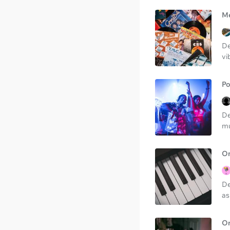
Me
De
vi
Po
De
mú
On
De
as
On