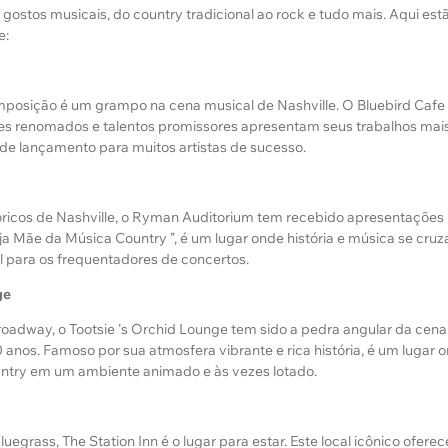
ostos musicais, do country tradicional ao rock e tudo mais. Aqui estã
e:
omposição é um grampo na cena musical de Nashville. O Bluebird Caf
es renomados e talentos promissores apresentam seus trabalhos mais
de lançamento para muitos artistas de sucesso.
óricos de Nashville, o Ryman Auditorium tem recebido apresentações
a Mãe da Música Country ”, é um lugar onde história e música se cru
l para os frequentadores de concertos.
ge
dway, o Tootsie 's Orchid Lounge tem sido a pedra angular da cena 
0 anos. Famoso por sua atmosfera vibrante e rica história, é um lugar
untry em um ambiente animado e às vezes lotado.
luegrass, The Station Inn é o lugar para estar. Este local icônico ofer