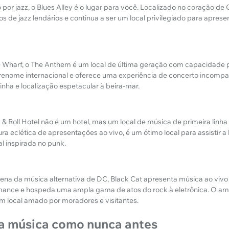
por jazz, o Blues Alley é o lugar para você. Localizado no coração de
s de jazz lendários e continua a ser um local privilegiado para aprese
e Wharf, o The Anthem é um local de última geração com capacidade 
 renome internacional e oferece uma experiência de concerto incomp
linha e localização espetacular à beira-mar.
a
 Roll Hotel não é um hotel, mas um local de música de primeira linha 
a eclética de apresentações ao vivo, é um ótimo local para assistir a
l inspirada no punk.
ena da música alternativa de DC, Black Cat apresenta música ao viv
mance e hospeda uma ampla gama de atos do rock à eletrônica. O amb
um local amado por moradores e visitantes.
a música como nunca antes