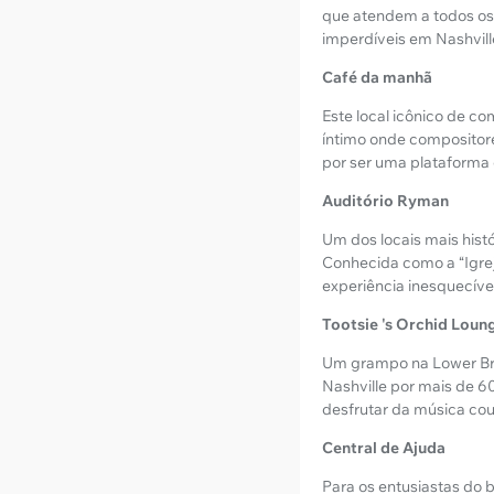
que atendem a todos os g
imperdíveis em Nashvill
Café da manhã
Este local icônico de c
íntimo onde compositor
por ser uma plataforma 
Auditório Ryman
Um dos locais mais hist
Conhecida como a “Igrej
experiência inesquecíve
Tootsie 's Orchid Loun
Um grampo na Lower Broa
Nashville por mais de 6
desfrutar da música co
Central de Ajuda
Para os entusiastas do b