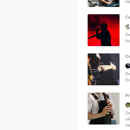
in
Ce
De
lo
On
De
Ex
Pr
De
of
in