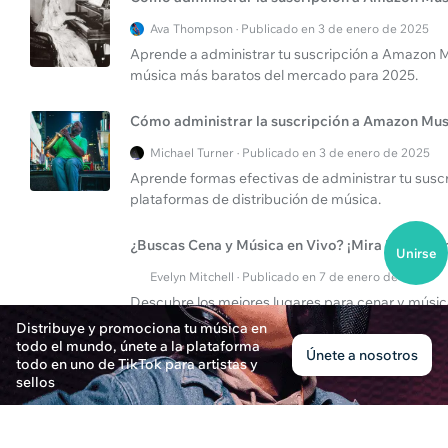
Ava Thompson · Publicado en 3 de enero de 2025
Aprende a administrar tu suscripción a Amazon Mu
música más baratos del mercado para 2025.
Cómo administrar la suscripción a Amazon Mus
Michael Turner · Publicado en 3 de enero de 2025
Aprende formas efectivas de administrar tu susc
plataformas de distribución de música.
¿Buscas Cena y Música en Vivo? ¡Mira Estas Bar
Unirse
Evelyn Mitchell · Publicado en 7 de enero de 2025
Descubre los mejores lugares para cenar y música 
actuaciones de música en vivo para una noche ino
Distribuye y promociona tu música en
todo el mundo, únete a la plataforma
Únete a nosotros
todo en uno de TikTok para artistas y
sellos