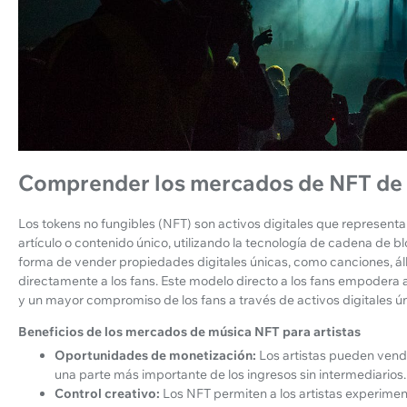
Comprender los mercados de NFT de
Los tokens no fungibles (NFT) son activos digitales que represent
artículo o contenido único, utilizando la tecnología de cadena de 
forma de vender propiedades digitales únicas, como canciones, ál
directamente a los fans. Este modelo directo a los fans empodera a 
y un mayor compromiso de los fans a través de activos digitales ú
Beneficios de los mercados de música NFT para artistas
Oportunidades de monetización:
Los artistas pueden vend
una parte más importante de los ingresos sin intermediarios.
Control creativo:
Los NFT permiten a los artistas experimen