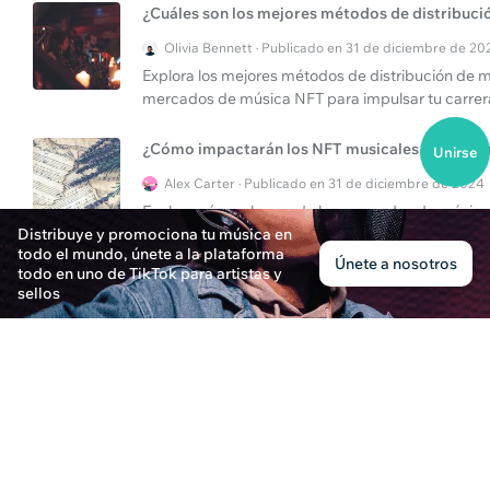
¿Cuáles son los mejores métodos de distribució
Olivia Bennett · Publicado en 31 de diciembre de 20
Explora los mejores métodos de distribución de m
mercados de música NFT para impulsar tu carrera 
¿Cómo impactarán los NFT musicales en la distr
Unirse
Alex Carter · Publicado en 31 de diciembre de 2024
Explora cómo el auge de los mercados de música 
Distribuye y promociona tu música en
la importancia del servicio al cliente en platafo
todo el mundo, únete a la plataforma
Únete a nosotros
todo en uno de TikTok para artistas y
¿Cómo publicar música en Spotify?
sellos
Oliver Thompson · Publicado en 31 de diciembre de
Aprende a publicar música en Spotify y explora 
completa.
¿Qué es un mercado de música NFT?
Ethan Parker · Publicado en 31 de diciembre de 202
Aprenda sobre el concepto de un mercado de NF