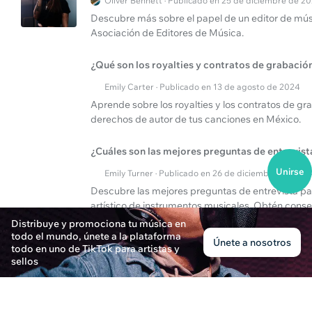
Oliver Bennett · Publicado en 25 de diciembre de 2
Descubre más sobre el papel de un editor de músi
Asociación de Editores de Música.
¿Qué son los royalties y contratos de grabació
Emily Carter · Publicado en 13 de agosto de 2024
Aprende sobre los royalties y los contratos de gra
derechos de autor de tus canciones en México.
¿Cuáles son las mejores preguntas de entrevist
Unirse
Emily Turner · Publicado en 26 de diciembre de 202
Descubre las mejores preguntas de entrevista par
artístico de instrumentos musicales. Obtén cons
instrumentos musicales.
Distribuye y promociona tu música en
todo el mundo, únete a la plataforma
Únete a nosotros
todo en uno de TikTok para artistas y
sellos