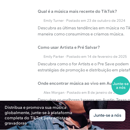
Qual é a música mais recente do TikTok?
Emily Turner · Postado em 23 de outubro de 2024
Descubra as últimas tendências em música no T
maneira como consumimos e criamos música.
Como usar Artista e Pré Salvar?
Emily Parker · Postado em 14 de fevereiro de 2025
Descubra como o for Artists e o Pre Save podem 
estratégias de promoção e distribuição em plataf
Onde encontrar música ao vivo em Austin nest
Junte-se
a nós
Alex Morgan · Postado em 8 de janeiro de 2025
Descubra os melhores lugares em Austin, Texas p
Explore os principais locais e eventos que estão
Distribua e promova sua música
globalmente, junte-se à plataforma
Junte-se a nós
completa do TikTok para artistas e
gravadoras