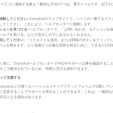
タマーサービスに連絡する最も一般的な方法の1つは、電子メールです。以下
移動してください:
DistroKidのウェブサイトで、ページの一番下まで
してください。これにより、ヘルプセンターに移動します。
ションを見つける:
ヘルプセンターで、「お問い合わせ」セクションを
ヘルプを受ける」などの見出しの下にあるかもしれません。
信してください:
「リクエストを送信」または同様のボタンをクリック
ームを開きます。より迅速かつ正確な回答を得るために、できるだけ詳
前に、DistroKidヘルプセンターでFAQやサポート記事を確認する
そこで解決されているため、時間と労力を節約できます。
って支援する
tterやFacebookなどの様々なソーシャルメディアプラットフォームで活動
に言及することでサポートを求めることができます。これは、一般的な
方法となる場合があります。