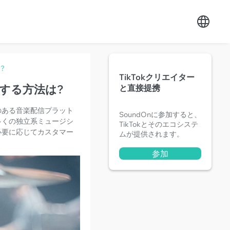
?
TikTokクリエイター
スする方法は?
と直接提携
気のある音楽配信プラット
SoundOnに参加すると、
は多くの独立系ミュージシ
TikTokとそのエコシステ
、必要に応じてカスタマー
ムが提供されます。
参加