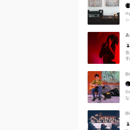
H
シ
あ
音
手
D
D
な
D