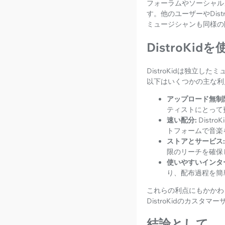
フォーラムやソーシャルメ
す。他のユーザーやDis
ミュージシャンも同様の
DistroKi
DistroKidは独立
以下はいくつかの主な利
アップロード無制
ティストにとって
速い配分:
Dist
トフォームで音楽
ストアとサービス:
限のリーチを確保
使いやすいインタ
り、配布過程を簡
これらの利点にもかかわ
DistroKidのカス
結論として