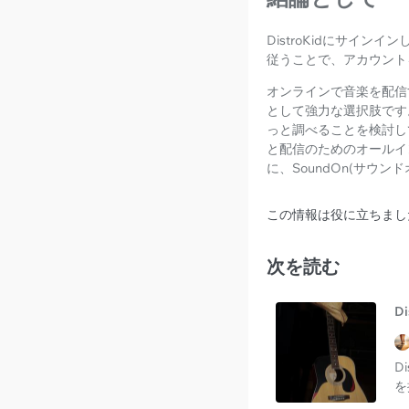
DistroKidにサイ
従うことで、アカウント
オンラインで音楽を配信す
として強力な選択肢です
っと調べることを検討し
と配信のためのオールイン
に、SoundOn(サ
この情報は役に立ちまし
次を読む
D
D
を