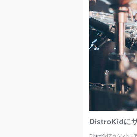
DistroKi
DistroKidアカウン