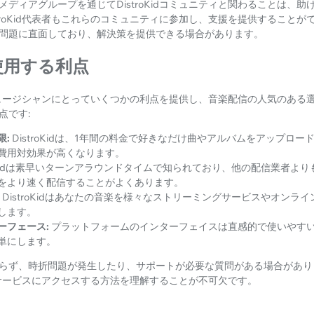
ディアグループを通じてDistroKidコミュニティと関わることは、
troKid代表者もこれらのコミュニティに参加し、支援を提供すること
問題に直面しており、解決策を提供できる場合があります。
dを使用する利点
したミュージシャンにとっていくつかの利点を提供し、音楽配信の人気のあ
点です:
限:
DistroKidは、1年間の料金で好きなだけ曲やアルバムをアップロ
費用対効果が高くなります。
roKidは素早いターンアラウンドタイムで知られており、他の配信業者よ
をより速く配信することがよくあります。
DistroKidはあなたの音楽を様々なストリーミングサービスやオンラ
します。
ーフェース:
プラットフォームのインターフェイスは直感的で使いやす
単にします。
らず、時折問題が発生したり、サポートが必要な質問がある場合があり
タマーサービスにアクセスする方法を理解することが不可欠です。