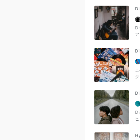
D
D
ア
D
こ
ク
D
D
ヒ
H