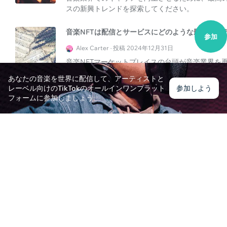
スの新興トレンドを探索してください。
音楽NFTは配信とサービスにどのような影響を与
参加
Alex Carter · 投稿 2024年12月31日
音楽NFTマーケットプレイスの台頭が音楽業界を再構
ームにおける顧客サービスの重要性を探求してく
あなたの音楽を世界に配信して、アーティストと
レーベル向けのTikTokのオールインワンプラット
参加しよう
Spotifyで音楽を公開する方法は?
フォームに参加しましょう
Oliver Thompson · 投稿 2024年12月31日
Spotifyで音楽を公開する方法を学び、包括的な
い。
音楽NFTマーケットプレイスとは何ですか?
Ethan Parker · 投稿 2024年12月31日
音楽NFTマーケットプレイスの概念と、それが音
Tune Coreプランがアーティストに提供するも