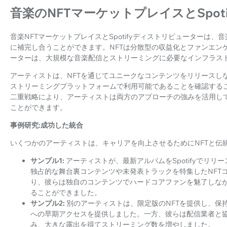
音楽のNFTマーケットプレイスとSpot
音楽NFTマーケットプレイスとSpotifyディストリビューターは
に補完し合うことができます。NFTは分散型の収益化とファンエンゲー
ーターは、大規模な音楽配信とストリーミングに必要なインフラス
アーティストは、NFTを通じてユニークなコンテンツをリリースし
ストリーミングプラットフォームで利用可能であることを確認する
二重戦略により、アーティストは両方のアプローチの強みを活用し
ことができます。
事例研究:成功した統合
いくつかのアーティストは、キャリアを向上させるためにNFTと伝
サンプル1:
アーティストが、最新アルバムをSpotifyでリ
独占的な舞台裏コンテンツや未発表トラックを特集したNFT
り、彼らは独自のコンテンツでハードコアファンを魅了しな
ることができました。
サンプル2:
別のアーティストは、限定版のNFTを提供し、保
への早期アクセスを提供しました。一方、彼らは配信業者と協力
み、大きな露出を得てストリーミング数を増やしました。