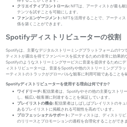
得することができます。
クリエイティブコントロール:
NFTは、アーティストが最も
テンツを試すことを可能にします。
ファンエンゲージメント:
NFTを活用することで、アーティ
係を築くことができます。
Spotifyディストリビューターの役割
Spotifyは、主要なデジタルストリーミングプラットフォームの
ティストが露出を得てファンベースを拡大するための非常に効果的
Spotifyのようなストリーミングサービスに音楽を提供するためにデ
ィストリビューターは、音楽をSpotifyや他のストリーミングプ
ーティストのトラックがグローバルな観客に利用可能であることを
Spotifyディストリビューターを使用する理由は何ですか?
ワイドリーチ:
配信業者は、Spotifyやその他の主要なス
し、幅広い観客層に到達することを保証しています。
プレイリストの機会:
配信業者はしばしばプレイリストのキュ
あるプレイリストに掲載される可能性を高めています。
プロフェッショナルサポート:
アーティストは、ディストリビ
のリリースとプロモーションの過程を合理化することができ